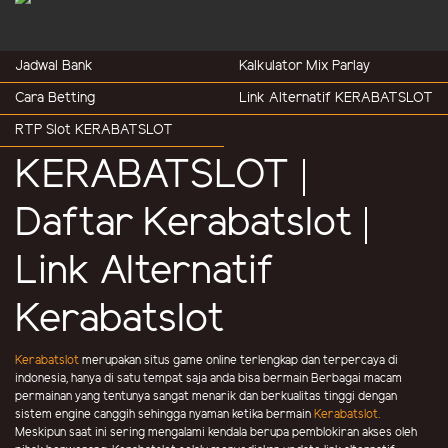
Jadwal Bank
Kalkulator Mix Parlay
Cara Betting
Link Alternatif KERABATSLOT
RTP Slot KERABATSLOT
KERABATSLOT |
Daftar Kerabatslot |
Link Alternatif
Kerabatslot
Kerabatslot
merupakan situs game online terlengkap dan terpercaya di
indonesia, hanya di satu tempat saja anda bisa bermain Berbagai macam
permainan yang tentunya sangat menarik dan berkualitas tinggi dengan
sistem engine canggih sehingga nyaman ketika bermain
Kerabatslot.
Meskipun saat ini sering mengalami kendala berupa pemblokiran akses oleh