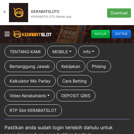
×
KERABATSLOTS
Download
KERABATSLOTS Mobile App
MASUK
DAFTAR
TENTANG KAMI
MOBILE
Info
Bertanggung Jawab
Kebijakan
Phising
Kalkulator Mix Parlay
Cara Betting
Video Kerabatslots
DEPOSIT QRIS
RTP Slot KERABATSLOT
Pastikan anda sudah login terlebih dahulu untuk