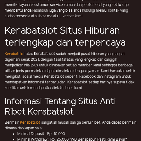
memiliki layanan customer service ramah dan profesional yang selalu siap
membantu anda kapanpun juga yang bisa anda hubungi melalui kontak yang
sudah tersedia atau bisa melalui Livechat kami .
Kerabatslot Situs Hiburan
terlengkap dan terpercaya
Kerabatslot
atau
Kerabat slot
sudah menjadi pusat hiburan yang sangat
digemari sejak 2021, dengan fasilifafatas yang lengkap dan canggih
menjadikan nilai plus untuk dirasakan setiap member kami sehingga berbagai
pilihan jenis permainkan dapat dimainkan dengan nyaman. Kami harapkan untuk
mengikuti sosial media Kerabatslot seperti Facebook dan Instagram untuk
mendapatkan informasi terbaru dari Kerabatslot setiap harinya supaya tidak
kesulitan untuk mendapatkan link terbaru kami.
Informasi Tentang Situs Anti
Ribet Kerabatslot
Bermain
Kerabatslot
sangatlah mudah dan ga perlu ribet, Anda dapat bermain
dimana dan kapan saja :
Minimal Deposit : Rp. 10.000
Minimal Withdraw : Rp. 25.000 *WD Berapapun Pasti Kami Bayar*